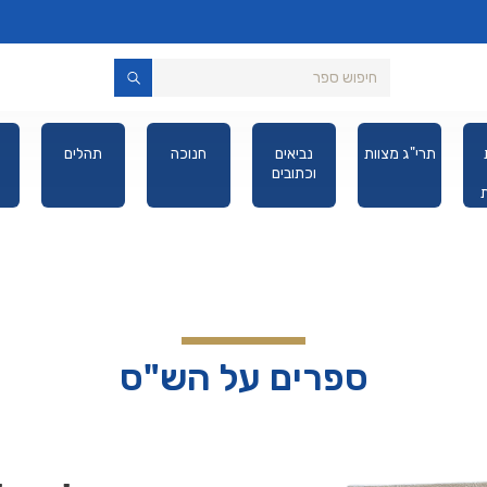
משניות
תרי"ג מצוות
נביאים
חנוכה
תהלים
רייזמן
וכתובים
מבוארות
מהדורת כיס
ספרים על הש"ס