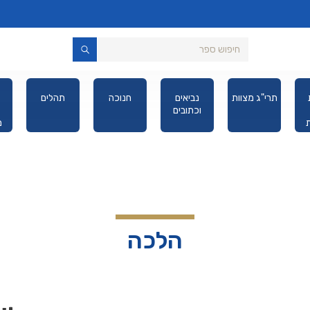
תרי"ג מצוות
נביאים
חנוכה
תהלים
וכתובים
מ
יס
הלכה