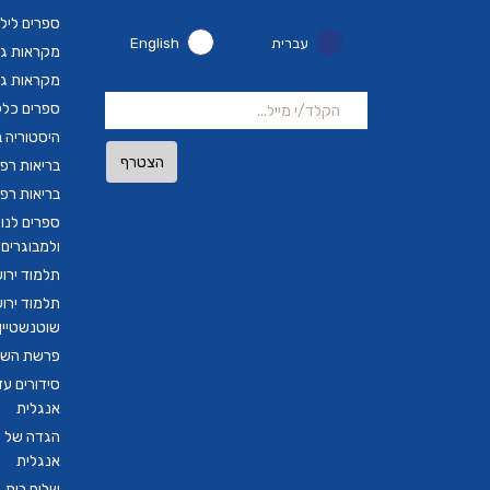
ספרים ליל
עברית
English
מקראות גד
מקראות גד
ספרים כלל
היסטוריה ב
הצטרף
בריאות רפ
בריאות רפ
ספרים לנו
ולמבוגרים
תלמוד ירו
תלמוד ירו
שוטנשטיין ב
פרשת השבו
סידורים ע
אנגלית
הגדה של פ
אנגלית
שלום בית