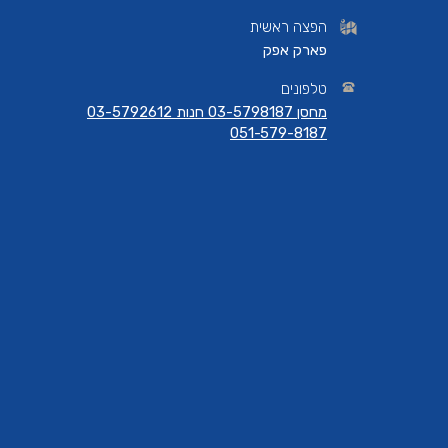
הפצה ראשית
פארק אפק
טלפונים
מחסן 03-5798187 חנות 03-5792612
051-579-8187