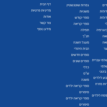
דף הבית
דים
גמרות שוטנשטיין
מדיניות פרטיות
ולות
משניות
אודות
ולות
ספרי קודש
צור קשר
י
ספרי קריאה
מידע נוסף
יוגרפיה
תפילה
ואה
תנ"ך
ואה
מעגל השנה
ער
הבית היהודי
ספרים חדשים
שלמי עברית
ספרים שונים
שלמי
כללי
ינוני
ש"ס
ע לילדים
משנה
דות מזרח
ספרי קריאה ילדים
סיפורים
סח לילדים
ספרי קריאה ילדים
סיפורים