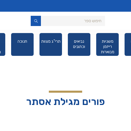
משניות
נביאים
תרי"ג מצוות
חנוכה
רייזמן
וכתובים
מבוארות
מ
מהדורת כיס
פורים מגילת אסתר