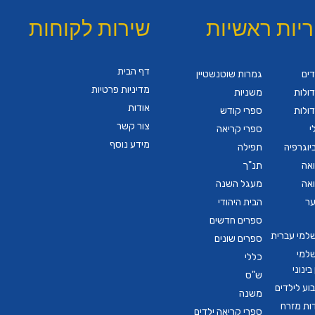
ריות ראשיות
שירות לקוחות
דף הבית
דים
גמרות שוטנשטיין
מדיניות פרטיות
ולות
משניות
אודות
ולות
ספרי קודש
צור קשר
י
ספרי קריאה
מידע נוסף
יוגרפיה
תפילה
ואה
תנ"ך
ואה
מעגל השנה
ער
הבית היהודי
ספרים חדשים
שלמי עברית
ספרים שונים
שלמי
כללי
ינוני
ש"ס
ע לילדים
משנה
דות מזרח
ספרי קריאה ילדים