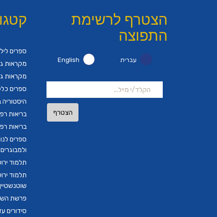
הצטרף לרשימת
קטגו
התפוצה
ספרים ליל
עברית
English
מקראות גד
מקראות גד
ספרים כלל
היסטוריה ב
הצטרף
בריאות רפ
בריאות רפ
ספרים לנו
ולמבוגרים
תלמוד ירו
תלמוד ירו
שוטנשטיין ב
פרשת השבו
סידורים ע