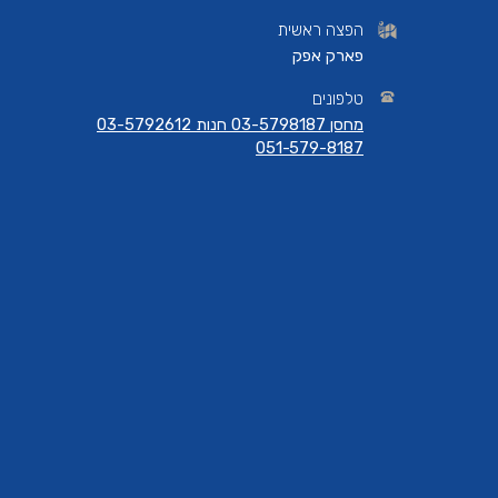
הפצה ראשית
פארק אפק
טלפונים
מחסן 03-5798187 חנות 03-5792612
051-579-8187