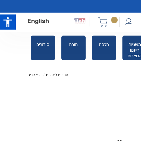
English
משניות
הלכה
תורה
סידורים
אלול ימים
רייזמן
נוראים
בוארות
ספרים לילדים
דף הבית