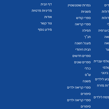
דף הבית
דים
גמרות שוטנשטיין
מדיניות פרטיות
ולות
משניות
אודות
ולות
ספרי קודש
צור קשר
י
ספרי קריאה
מידע נוסף
יוגרפיה
תפילה
ואה
תנ"ך
ואה
מעגל השנה
ער
הבית היהודי
ספרים חדשים
שלמי עברית
ספרים שונים
שלמי
כללי
ינוני
ש"ס
ע לילדים
משנה
דות מזרח
ספרי קריאה ילדים
סיפורים
סח לילדים
ספרי קריאה ילדים
סיפורים