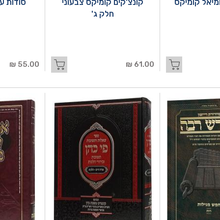
חמיאל קומיקס
קונצ'קים קומיקס צבעוני
סודות ע
חלק ג'
55.00 ₪
61.00 ₪