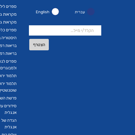
ספרים ליל
עברית
English
מקראות גד
מקראות גד
ספרים כלל
היסטוריה ב
הצטרף
בריאות רפ
בריאות רפ
ספרים לנו
ולמבוגרים
תלמוד ירו
תלמוד ירו
שוטנשטיין ב
פרשת השבו
סידורים ע
אנגלית
הגדה של פ
אנגלית
שלום בית