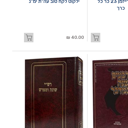
משניות רייזמן 23 כר כל
ילקוט לקח טוב עה"ת ימ"נ
כרך
40.00 ₪