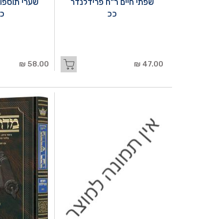
שפתי חיים ר"ח פרידלנדר
שערי תוספו
ככ
כ
58.00 ₪
47.00 ₪