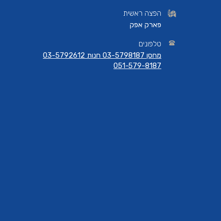
הפצה ראשית
פארק אפק
טלפונים
מחסן 03-5798187 חנות 03-5792612
051-579-8187