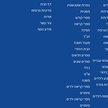
דף הבית
דים
גמרות שוטנשטיין
מדיניות פרטיות
ולות
משניות
אודות
ולות
ספרי קודש
צור קשר
י
ספרי קריאה
מידע נוסף
יוגרפיה
תפילה
ואה
תנ"ך
ואה
מעגל השנה
ער
הבית היהודי
ספרים חדשים
שלמי עברית
ספרים שונים
שלמי
כללי
ינוני
ש"ס
ע לילדים
משנה
דות מזרח
ספרי קריאה ילדים
סיפורים
סח לילדים
ספרי קריאה ילדים
סיפורים