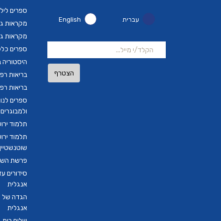
ספרים ליל
עברית
English
מקראות גד
מקראות גד
ספרים כלל
היסטוריה ב
הצטרף
בריאות רפ
בריאות רפ
ספרים לנו
ולמבוגרים
תלמוד ירו
תלמוד ירו
שוטנשטיין ב
פרשת השבו
סידורים ע
אנגלית
הגדה של פ
אנגלית
שלום בית