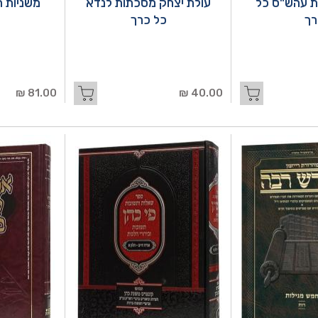
ת עהש"ס כל
עולת יצחק מסכתות לנדא
רך
כל כרך
81.00 ₪
40.00 ₪